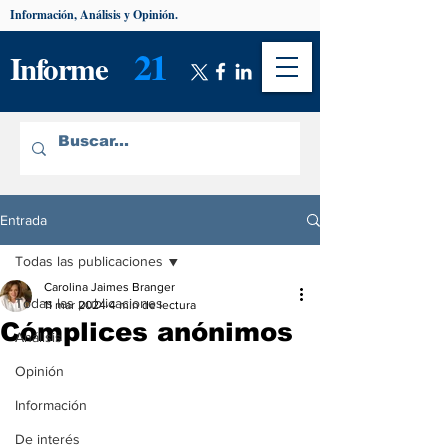
Información, Análisis y Opinión.
21
Informe
Entrada
Todas las publicaciones
Carolina Jaimes Branger
Todas las publicaciones
11 mar 2024
4 min de lectura
Cómplices anónimos
Análisis
Opinión
Información
De interés