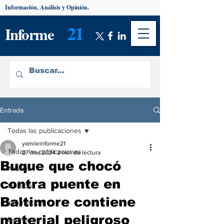
Información, Análisis y Opinión.
21
Informe
Entrada
Todas las publicaciones
yamileinforme21
Todas las publicaciones
27 mar 2024
2 min de lectura
Buque que chocó
Análisis
contra puente en
Opinión
Baltimore contiene
Información
material peligroso
De interés