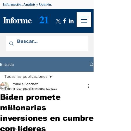
Información, Análisis y Opinión.
21
Informe
Entrada
Todas las publicaciones
Yamile Sánchez
Todas las publicaciones
3 nov 2023
4 min de lectura
Biden promete
Análisis
millonarias
Opinión
inversiones en cumbre
Información
con líderes
De interés