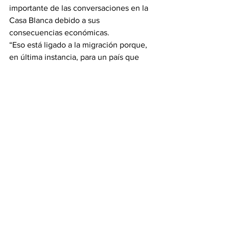
importante de las conversaciones en la 
Casa Blanca debido a sus 
consecuencias económicas.
“Eso está ligado a la migración porque, 
en última instancia, para un país que 
envía inmigrantes, habrá menos 
inmigrantes que lo abandonarán 
cuando la economía sea aún más 
fuerte”, concluyó Marzack.
La Organización Internacional para las 
Migraciones (OIM), estima que
 “la 
migración hacia América del Norte es 
un rasgo fundamental de la región de 
América Latina y el Caribe”.
 En 2020 
residían en el norte del continente más 
de 25 millones de migrantes de esta 
región.
Esta cumbre ocurre un día después del 