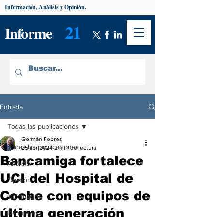
Información, Análisis y Opinión.
21
Informe
Entrada
Todas las publicaciones
Germán Febres
Todas las publicaciones
25 abr 2024
2 min de lectura
Bancamiga fortalece
Análisis
UCI del Hospital de
Opinión
Coche con equipos de
Información
última generación
De interés