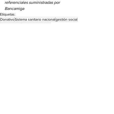
referenciales suministradas por 
Bancamiga
Etiquetas:
Donativo
Sistema sanitario nacional
gestión social
Luis Martínez
Rosalbina Hurtado
UCI del Hospital de Coche
Vanessa Martínez
Cuidados intensivos
De interés
Información
Ver todo
Entradas recientes