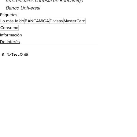
referenciales cortesía de Bancamiga 
Banco Universal
Etiquetas:
Lo más leído
BANCAMIGA
Divisas
MasterCard
Consumo
Información
De interés
Ver todo
Entradas recientes