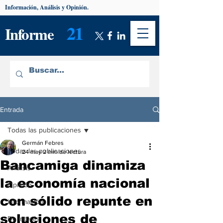
Información, Análisis y Opinión.
21
Informe
Entrada
Todas las publicaciones
Germán Febres
Todas las publicaciones
24 may
2 min de lectura
Bancamiga dinamiza
Análisis
la economía nacional
Opinión
con sólido repunte en
Información
soluciones de
De interés