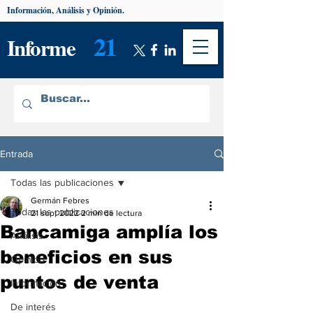
Información, Análisis y Opinión.
21
Informe
Entrada
Todas las publicaciones
Germán Febres
Todas las publicaciones
21 sept 2022
2 min de lectura
Bancamiga amplía los
Análisis
beneficios en sus
Opinión
puntos de venta
Información
De interés