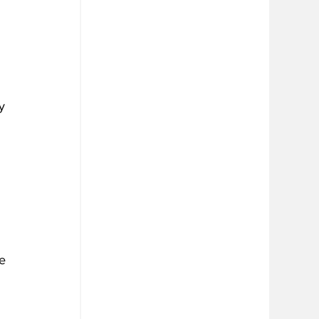
 
y 
 
e 