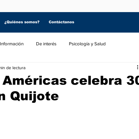
¿Quiénes somos?
Contáctanos
Información
De interés
Psicología y Salud
min de lectura
s Américas celebra 3
n Quijote