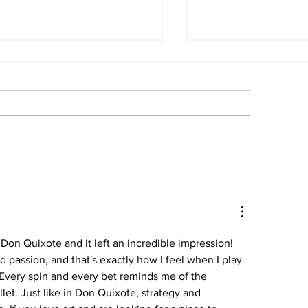
s noticias políticas
Inicio del Diál
l 6Ago en Venezuela
2015 y gobiern
anunciado para
jueves
 Don Quixote and it left an incredible impression! 
d passion, and that's exactly how I feel when I play 
 Every spin and every bet reminds me of the 
let. Just like in Don Quixote, strategy and 