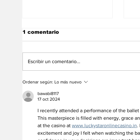
1 comentario
Escribir un comentario...
Las noticias de
La
Ordenar según:
Lo más nuevo
economía del 6Ago en
de
Venezuela
bawabi8117
17 oct 2024
I recently attended a performance of the ballet
This masterpiece is filled with energy, grace an
at the casino at 
www.luckystaronlinecasino.in
.
excitement and joy I felt when watching the bal