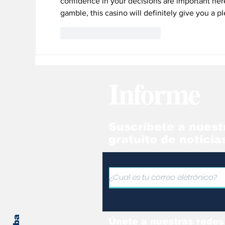
confidence in your decisions are important here.
gamble, this casino will definitely give you a 
Me gusta
Reaccionar
Informe
Suscríbete a nuest
gratuito de noticia
Únete a nuestras redes