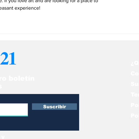
 If you love art and are looking for a place to 
pleasant experience!
21
¿Q
Co
ro boletín
Su
s
Te
Po
Suscribir
Po
 y