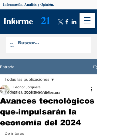
Información, Análisis y Opinión.
21
Informe
Entrada
Todas las publicaciones
Leonor Jorquera
Todas las publicaciones
23 dic 2023
5 min de lectura
Avances tecnológicos
Análisis
que impulsarán la
Opinión
economía del 2024
Información
De interés