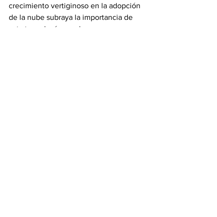
crecimiento vertiginoso en la adopción 
de la nube subraya la importancia de 
esta tecnología para las empresas 
modernas, ofreciendo flexibilidad, 
escalabilidad y eficiencia en la gestión 
de recursos informáticos, y 
redefiniendo la forma en que 
trabajamos y colaboramos en la era 
digital.
Ciberseguridad
En un mundo cada vez más amenazado 
por ciberataques, las soluciones de 
ciberseguridad se han vuelto 
esenciales. Se proyecta que el mercado 
de ciberseguridad alcance los 310.500 
millones de euros para el año 2024, 
según Mordor Intelligence. En este 