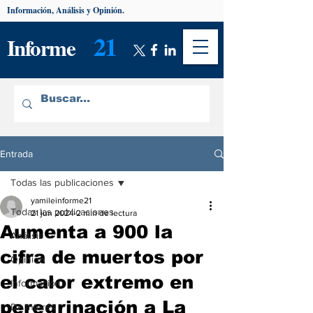
Información, Análisis y Opinión.
21
Informe
Entrada
Todas las publicaciones
yamileinforme21
Todas las publicaciones
21 jun 2024
2 min de lectura
Aumenta a 900 la
Análisis
cifra de muertos por
Opinión
el calor extremo en
Información
peregrinación a La
De interés