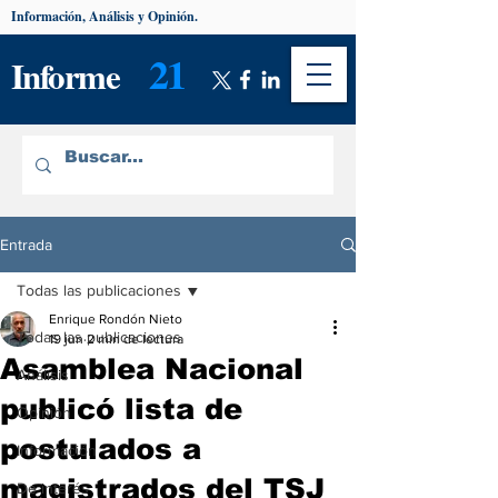
Información, Análisis y Opinión.
21
Informe
Entrada
Todas las publicaciones
Enrique Rondón Nieto
Todas las publicaciones
19 jun
2 min de lectura
Asamblea Nacional
Análisis
publicó lista de
Opinión
postulados a
Información
magistrados del TSJ
De interés