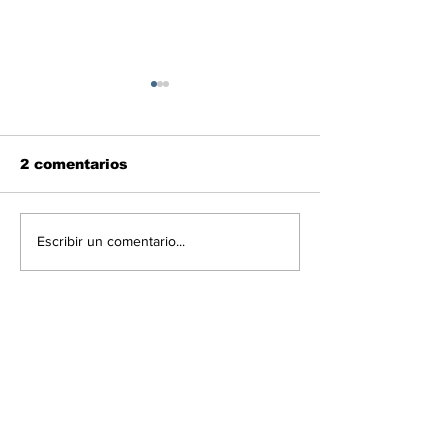
2 comentarios
Las noticias políticas
Inicio del Diá
Escribir un comentario...
del 6Ago en
AN 2015 y go
Venezuela
está anuncia
este jueves
Lo más nuevo
Runong Wang
06 jul
Building a cohesive production team 
involves managing many moving parts, 
much like a strategic session of 
麻雀ゲーム
 . 