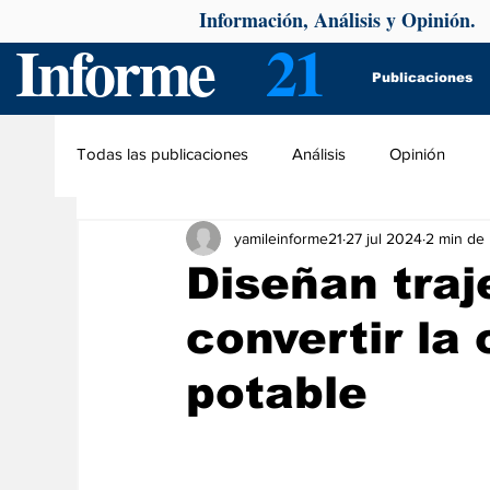
Información, Análisis y Opinión.
Informe
21
Publicaciones
Todas las publicaciones
Análisis
Opinión
yamileinforme21
27 jul 2024
2 min de 
Diseñan traj
convertir la
potable