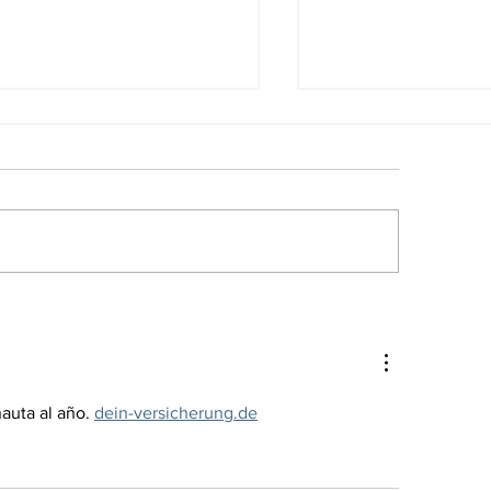
 Nasa entrenará
La futura comi
tronautas para viajar
espacial podrí
la luna
con el aliento 
astronautas
auta al año. 
dein-versicherung.de