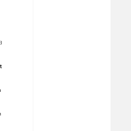
 
l 
t 
a 
 
n 