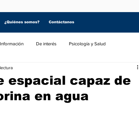
¿Quiénes somos?
Contáctanos
Información
De interés
Psicología y Salud
lectura
e espacial capaz de
 orina en agua