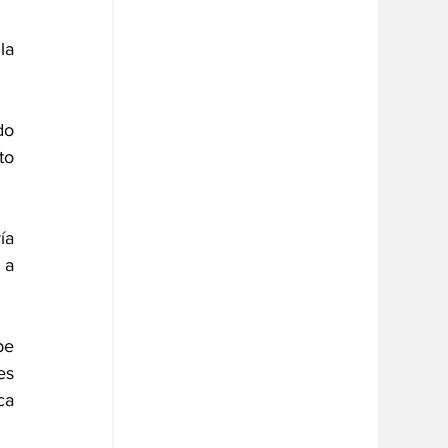
a 
o 
o 
a 
a 
e 
s 
a 