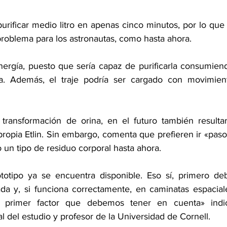
rificar medio litro en apenas cinco minutos, por lo que l
oblema para los astronautas, como hasta ahora. 
rgía, puesto que sería capaz de purificarla consumiend
 Además, el traje podría ser cargado con movimient
ansformación de orina, en el futuro también resultarí
propia Etlin. Sin embargo, comenta que prefieren ir «paso 
 un tipo de residuo corporal hasta ahora.
otipo ya se encuentra disponible. Eso sí, primero deb
a y, si funciona correctamente, en caminatas espaciale
l primer factor que debemos tener en cuenta» indic
l del estudio y profesor de la Universidad de Cornell.