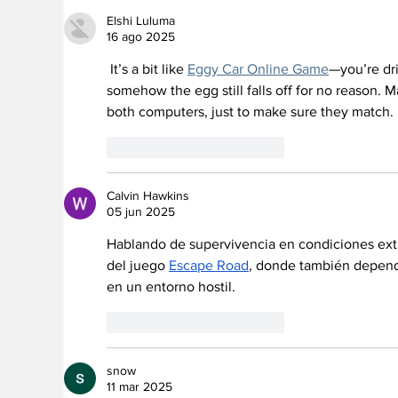
Elshi Luluma
16 ago 2025
 It’s a bit like 
Eggy Car Online Game
—you’re dri
somehow the egg still falls off for no reason. M
both computers, just to make sure they match.
Me gusta
Reaccionar
Calvin Hawkins
05 jun 2025
Hablando de supervivencia en condiciones ext
del juego 
Escape Road
, donde también depende
en un entorno hostil.
Me gusta
Reaccionar
snow
11 mar 2025