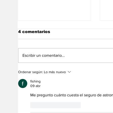
4 comentarios
Escribir un comentario...
La NASA revela la
La
Ordenar según:
Lo más nuevo
existencia de OVNIS a
as
través de un nuevo
a 
fishing
informe
09 abr
Me pregunto cuánto cuesta el seguro de astron
Me gusta
Reaccionar