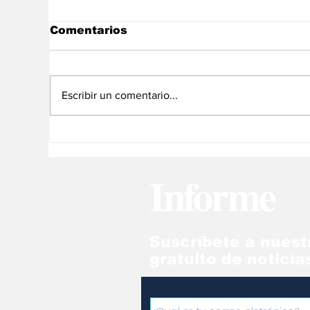
Comentarios
Escribir un comentario...
“Los iraníes no somos
Me
chavistas y menos aún
de
rodriguistas ¡Que Alá
en
Informe
nos proteja!”
Suscríbete a nuest
gratuito de noticia