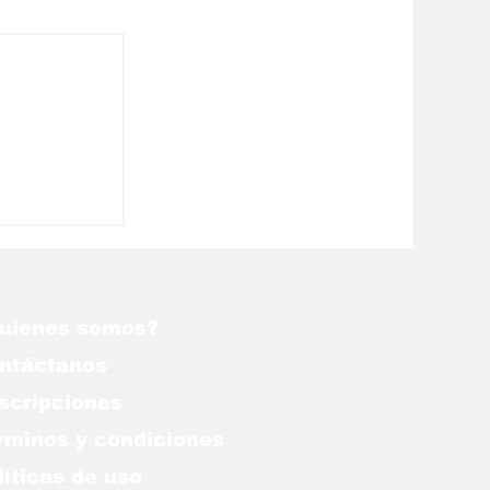
an, el
s mejores
uienes somos?
ntáctanos
scripciones
rminos y condiciones
líticas de uso