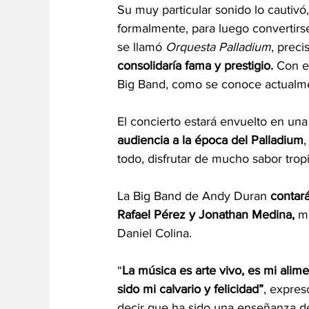
Su muy particular sonido lo cautivó,
formalmente, para luego convertirs
se llamó 
Orquesta Palladium
, prec
consolidaría fama y prestigio. 
Con e
Big Band, como se conoce actualme
El concierto estará envuelto en una
audiencia a la época del Palladium
,
todo, disfrutar de mucho sabor tropi
La Big Band de Andy Duran 
contar
Rafael Pérez y Jonathan Medina,
 m
Daniel Colina.  
“
La música es arte vivo, es mi alime
sido mi calvario y felicidad”
, expres
decir que ha sido una enseñanza de