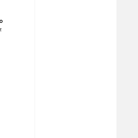
o 
z 
 
 