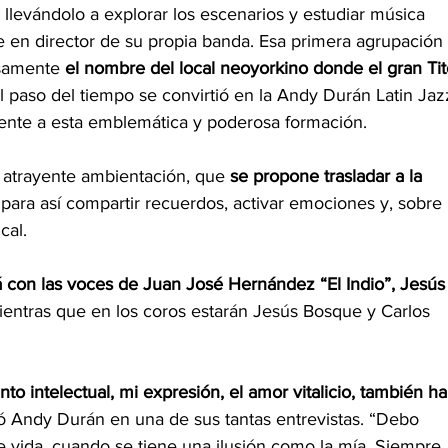
 llevándolo a explorar los escenarios y estudiar música 
e en director de su propia banda. Esa primera agrupación 
isamente 
el nombre del local neoyorkino donde el gran Tit
l paso del tiempo se convirtió en la Andy Durán Latin Jaz
nte a esta emblemática y poderosa formación.  
 atrayente ambientación, que 
se propone trasladar a la 
 para así compartir recuerdos, activar emociones y, sobre 
cal. 
á con las voces de Juan José Hernández “El Indio”, Jesús
ientras que en los coros estarán Jesús Bosque y Carlos 
nto intelectual, mi expresión, el amor vitalicio, también ha
ó Andy Durán en una de sus tantas entrevistas. “Debo 
 vida, cuando se tiene una ilusión como la mía. Siempre 