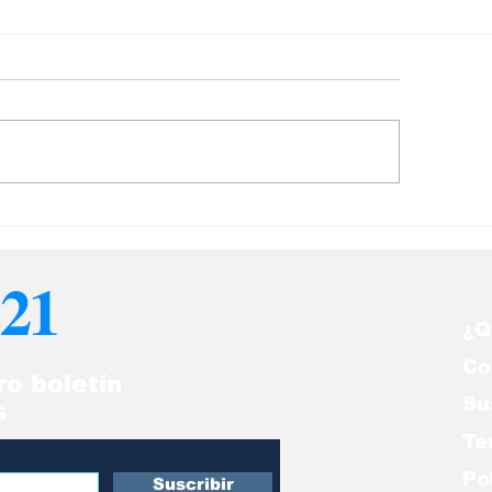
ïa Santiago y el arte
Christopher Nol
 sentirse extranjero
mejor entre lo
 todas partes
21
¿Q
Co
ro boletín
Su
s
Te
Po
Suscribir