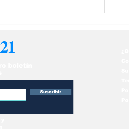
 corrupción acabó
Noticias relev
n Pdvsa, no con el
economía en V
durismo
#22Mar
21
¿Q
Co
ro boletín
Su
s
Te
Po
Suscribir
Po
 y
n