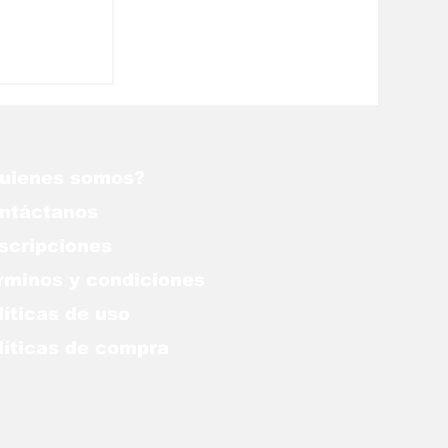
antes de
enezuela
uienes somos?
ntáctanos
scripciones
rminos y condiciones
líticas de uso
lítica
s de compra