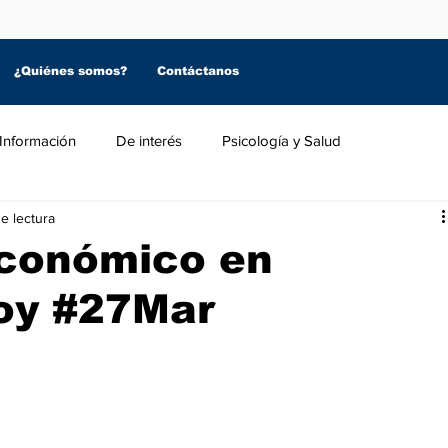
¿Quiénes somos?
Contáctanos
Información
De interés
Psicología y Salud
e lectura
conómico en
oy #27Mar