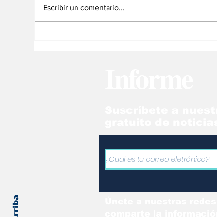
Escribir un comentario...
Titulares destacados en
La
economía este #23Mar
co
ma
Informe
Suscríbete a nuest
gratuito de noticia
Únete a nuestras redes
comparte la informació