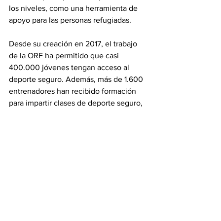
los niveles, como una herramienta de 
apoyo para las personas refugiadas.
Desde su creación en 2017, el trabajo 
de la ORF ha permitido que casi 
400.000 jóvenes tengan acceso al 
deporte seguro. Además, más de 1.600 
entrenadores han recibido formación 
para impartir clases de deporte seguro, 
y sus programas han apoyado a jóvenes 
en 11 países de los cinco continentes.
Sigue su recorrido en redes 
sociales
Mientras los 36 atletas se preparan para 
competir en los Juegos Olímpicos de 
París 2024, puedes seguir sus 