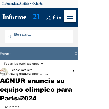
Información, Análisis y Opinión.
21
Informe
Entrada
Todas las publicaciones
Leonor Jorquera
Todas las publicaciones
2 may 2024
5 min de lectura
ACNUR anuncia su
Análisis
equipo olímpico para
Opinión
París 2024
Información
De interés