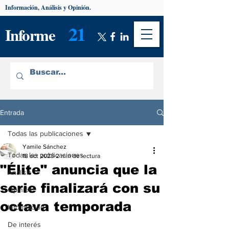
Información, Análisis y Opinión.
21
Informe
Entrada
Todas las publicaciones
Yamile Sánchez
Todas las publicaciones
18 oct 2023
2 min de lectura
"Élite" anuncia que la
Análisis
serie finalizará con su
Opinión
octava temporada
Información
De interés